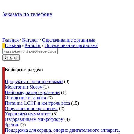
Заказать по телефону
Главная
/
Каталог
/
Ощелачивание организма
Главная
/
Каталог
/
Ощелачивание организма
Искать
Выберите раздел:
Продукты с полипренолами
(9)
Мелатонин Sleepy
(1)
Нейромедиатор серотонин
(1)
Очищение и защита
(9)
Питание LCHF и контроль веса
(15)
Ощелачивание организма
(2)
Укрепляем иммунитет
(5)
Оздоравливаем микрофлору
(4)
Зрение
(5)
Поддержка для сердца, опорно двигательного аппарата,